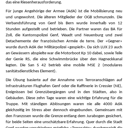
das eine Riesenherausforderung.
Für junge Angehörige der Armee (AdA) ist die Mobilisierung neu
und ungewohnt. Die älteren Mitglieder der OGB schmunzeln. Die
Verbandsführung von Genf bis Bern wurde innerhalb von 12
Stunden aufgestellt und betrieben. Die Partner waren das BA für
Zoll, die Kantonspolizei Genf, Waadt und Neuenburg und zwei
Detachemente der französischen Armée de terre. Der «Gegner»
wurde durch AdA der Militärpolizei «gespielt». Da sich LUX 23 auch
an Gewässern abspielte war die Motorboot Kp 10 dabei, sowie Teile
der Genie RS, die eine Schwimmbrücke über den Hagneckkanal
legten. Die San S 42 betrieb eine mobile MSE 2 (modulares
sanitätsdienstliches Element).
Die Übung basierte auf der Annahme von Terroranschlägen auf
Infrastrukturen Flughafen Genf oder die Raffinerie in Cressier (NE),
Ereignissen bei Grenzübergängen und in den Städten, also in
Gebäuden. Diese zehn Tage waren eine wichtige Erfahrung für die
Truppe. Mit ständigen Ablösungen waren nie alle 4000 AdA
gleichzeitig im Stress aber dennoch eingebunden. Gemeinsam mit
den Franzosen wurde die Grenze entlang dem Jurabogen gesichert,
für beide Seiten eine unschätzbare Erfahrung. Quer durch die Stadt