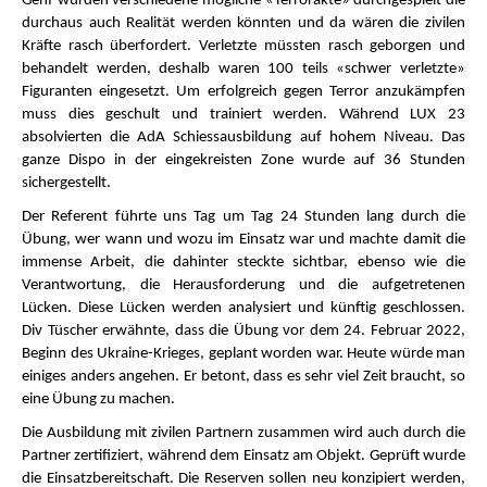
Genf wurden verschiedene mögliche «Terrorakte» durchgespielt die
durchaus auch Realität werden könnten und da wären die zivilen
Kräfte rasch überfordert. Verletzte müssten rasch geborgen und
behandelt werden, deshalb waren 100 teils «schwer verletzte»
Figuranten eingesetzt. Um erfolgreich gegen Terror anzukämpfen
muss dies geschult und trainiert werden. Während LUX 23
absolvierten die AdA Schiessausbildung auf hohem Niveau. Das
ganze Dispo in der eingekreisten Zone wurde auf 36 Stunden
sichergestellt.
Der Referent führte uns Tag um Tag 24 Stunden lang durch die
Übung, wer wann und wozu im Einsatz war und machte damit die
immense Arbeit, die dahinter steckte sichtbar, ebenso wie die
Verantwortung, die Herausforderung und die aufgetretenen
Lücken. Diese Lücken werden analysiert und künftig geschlossen.
Div Tüscher erwähnte, dass die Übung vor dem 24. Februar 2022,
Beginn des Ukraine-Krieges, geplant worden war. Heute würde man
einiges anders angehen. Er betont, dass es sehr viel Zeit braucht, so
eine Übung zu machen.
Die Ausbildung mit zivilen Partnern zusammen wird auch durch die
Partner zertifiziert, während dem Einsatz am Objekt. Geprüft wurde
die Einsatzbereitschaft. Die Reserven sollen neu konzipiert werden,