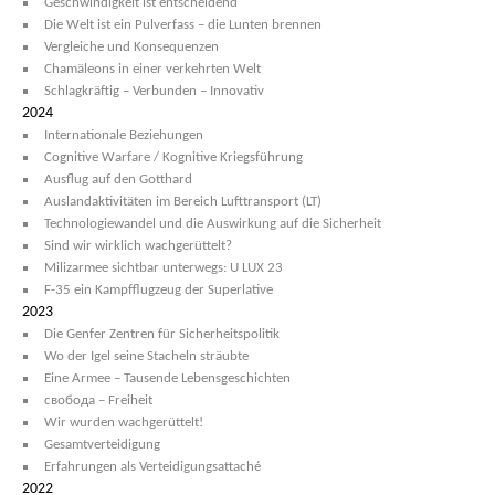
Geschwindigkeit ist entscheidend
Die Welt ist ein Pulverfass – die Lunten brennen
Vergleiche und Konsequenzen
Chamäleons in einer verkehrten Welt
Schlagkräftig – Verbunden – Innovativ
2024
Internationale Beziehungen
Cognitive Warfare / Kognitive Kriegsführung
Ausflug auf den Gotthard
Auslandaktivitäten im Bereich Lufttransport (LT)
Technologiewandel und die Auswirkung auf die Sicherheit
Sind wir wirklich wachgerüttelt?
Milizarmee sichtbar unterwegs: U LUX 23
F-35 ein Kampfflugzeug der Superlative
2023
Die Genfer Zentren für Sicherheitspolitik
Wo der Igel seine Stacheln sträubte
Eine Armee – Tausende Lebensgeschichten
свобода – Freiheit
Wir wurden wachgerüttelt!
Gesamtverteidigung
Erfahrungen als Verteidigungsattaché
2022