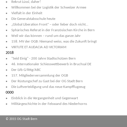
Rekrut Lüssi, daher!
Willkommen bei der Logistik der Schweizer Armee
Vielfalt in der Einheit
Die Generalstabsschule heute
„Global Liberation Front“ – oder lieber doch nicht…
Sphärisches Referat in der Französischen Kirche in Bern
Weil wir das können – rund um das ganze Jahr
158. MV der OGB: Niemand weiss, was die Zukunft bringt
VIRTUTE ET AUDACIA AD VICTORIAM
2018
"Seid Einig" - 200 Jahre Stadtschützen Bern
46. Internationaler Schiesswettbewerb in Bruchsal DE
Der LVb G/Rttg/ABC
157. Mitgliederversammlung der OGB
Der Rüstungschef zu Gast bei der OG Stadt Bern
Die Luftverteidigung und das neue Kampfflugzeug
0000
Einblick in die Vergangenheit und Gegenwart
Militärgeschichte in der Felswand des Niederhorns
© 2015 OG Stadt Bern