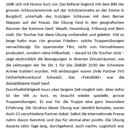
stellt sich mit Humor kurz vor. Das Referat beginnt mit dem Bild der
grossen Schlusszeremonie auf der Schützenmatte an der Emme in
Burgdorf, unterhalb des trutzigen Schlosses mit dem Berner
Wappen auf der Mauer. Die Übung fand in den geografischen
Räumen der Kantone Genf, Waadt, Neuenburg, Fribourg und Bern
statt. Div Tüscher hat diese Übung vorbereitet und geleitet. Viel zu
lange hatte man «im grossen Frieden» solche Truppenübungen
vernachlässigt. Ein spannender Film, nicht von Fernsehteams
produziert, sondern reine Milizarbeit, – darauf ist Div Tüscher stolz –
zeigt eindrücklich die Bewegungen in diversen Einsatzräumen, wie
die Leistungen der Ter Div 1 für das Zielbild 2030 der Schweizer
Armee trainiert wurden. Mit einbezogen waren zivile Partner SVS
(Sicherheitsverbund Schweiz). Das «Feindbild» war die
destabilisierte Stadt Genf.
Durchhaltefähigkeit muss über längere Zeit möglich sein. Aber dafür
ist der WK zu kurz, es braucht wieder spezielle, grosse
Truppenübungen. Es war für die Truppe eine ganz besondere
Erfahrung. Die Struktur dieser Übung war ziemlich komplex, waren
doch 23 verschiedene Partner dabei. Selbst die internationale Presse
nahm davon Kenntnis und das für einmal eher positiv. Die Übung
dauerte zehn Tage lang, durchgehend, auch nachts. Logistisch war