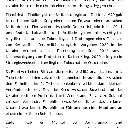
Söldner, die zu «Mütterchen Russland» keinen Bezug hatten. In der
Ukraine hatte Putin nicht mit einem Zermürbungskrieg gerechnet.
Ein nächster Einblick galt der Militärstrategie und Doktrin. 1992 gab
es nach dem Kalten Krieg einen ersten Entwurf einer russischen
Militärdoktrin. Eine weiterentwickelte Doktrin ist jedoch seit 2014
unverändert. Luftwaffe und Artillerie gelten als wichtigstes
Angriffsmittel und der Fokus liegt auf Drohungen eines Einsatzes
von Kernwaffen. Das militärstrategische Vorgehen 2022 in der
Ukraine erinnert an die Besetzung der Krim 2014 sowie
Niederschlagung von Protesten im Kalten Krieg. 2022 erfolgte ein
Strategiewechsel, seither liegt der Fokus auf der Ostukraine.
Dr. Berni wirft einen Blick auf die russische Militärorganisation. Im 1.
Tschetschenienkrieg zeigte sich mangelnde Kooperation zwischen
den Einheiten. Im 2. Tschetschenienkrieg wirkten dann kleinere
Verbände schneller. Doch im Krieg zwischen Russland und der
Ukraine rechnete Putin nicht mit Widerstand. Er ging zurück auf
grössere Verbände. Es fehlte etwas Wesentliches, das zu lange
ignoriert worden ist: Es fehlte an Führung aus einer Hand und an
einem einheitlichen Befehlshaber.
Zudem gab es Mängel bei Aufklärungs- und