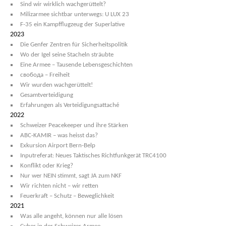
Sind wir wirklich wachgerüttelt?
Milizarmee sichtbar unterwegs: U LUX 23
F-35 ein Kampfflugzeug der Superlative
2023
Die Genfer Zentren für Sicherheitspolitik
Wo der Igel seine Stacheln sträubte
Eine Armee – Tausende Lebensgeschichten
свобода – Freiheit
Wir wurden wachgerüttelt!
Gesamtverteidigung
Erfahrungen als Verteidigungsattaché
2022
Schweizer Peacekeeper und ihre Stärken
ABC-KAMIR – was heisst das?
Exkursion Airport Bern-Belp
Inputreferat: Neues Taktisches Richtfunkgerät TRC4100
Konflikt oder Krieg?
Nur wer NEIN stimmt, sagt JA zum NKF
Wir richten nicht – wir retten
Feuerkraft – Schutz – Beweglichkeit
2021
Was alle angeht, können nur alle lösen