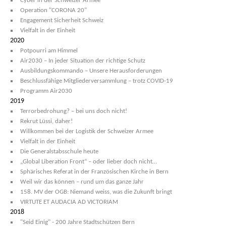
Cyber in der Schweizer Armee
Operation "CORONA 20"
Engagement Sicherheit Schweiz
Vielfalt in der Einheit
2020
Potpourri am Himmel
Air2030 – In jeder Situation der richtige Schutz
Ausbildungskommando – Unsere Herausforderungen
Beschlussfähige Mitgliederversammlung – trotz COVID-19
Programm Air2030
2019
Terrorbedrohung? – bei uns doch nicht!
Rekrut Lüssi, daher!
Willkommen bei der Logistik der Schweizer Armee
Vielfalt in der Einheit
Die Generalstabsschule heute
„Global Liberation Front“ – oder lieber doch nicht…
Sphärisches Referat in der Französischen Kirche in Bern
Weil wir das können – rund um das ganze Jahr
158. MV der OGB: Niemand weiss, was die Zukunft bringt
VIRTUTE ET AUDACIA AD VICTORIAM
2018
"Seid Einig" - 200 Jahre Stadtschützen Bern