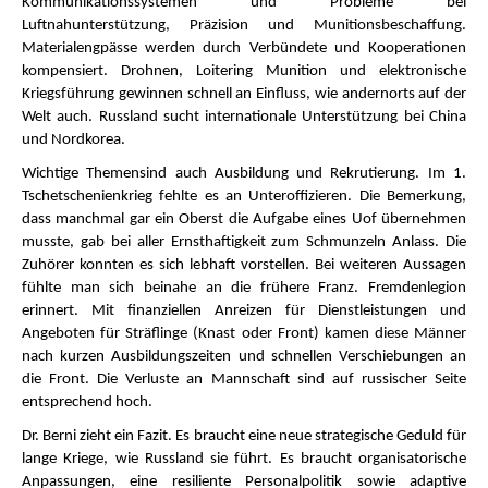
Kommunikationssystemen und Probleme bei
Luftnahunterstützung, Präzision und Munitionsbeschaffung.
Materialengpässe werden durch Verbündete und Kooperationen
kompensiert. Drohnen, Loitering Munition und elektronische
Kriegsführung gewinnen schnell an Einfluss, wie andernorts auf der
Welt auch. Russland sucht internationale Unterstützung bei China
und Nordkorea.
Wichtige Themensind auch Ausbildung und Rekrutierung. Im 1.
Tschetschenienkrieg fehlte es an Unteroffizieren. Die Bemerkung,
dass manchmal gar ein Oberst die Aufgabe eines Uof übernehmen
musste, gab bei aller Ernsthaftigkeit zum Schmunzeln Anlass. Die
Zuhörer konnten es sich lebhaft vorstellen. Bei weiteren Aussagen
fühlte man sich beinahe an die frühere Franz. Fremdenlegion
erinnert. Mit finanziellen Anreizen für Dienstleistungen und
Angeboten für Sträflinge (Knast oder Front) kamen diese Männer
nach kurzen Ausbildungszeiten und schnellen Verschiebungen an
die Front. Die Verluste an Mannschaft sind auf russischer Seite
entsprechend hoch.
Dr. Berni zieht ein Fazit. Es braucht eine neue strategische Geduld für
lange Kriege, wie Russland sie führt. Es braucht organisatorische
Anpassungen, eine resiliente Personalpolitik sowie adaptive