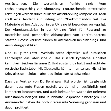
Ausrüstungen. Die wesentlichen Punkte sind: Vom
Enthauptungsschlag zur Abnutzung. Enttäuschende terrestrische
Leistungen werden durch nukleare Abschreckung kompensiert. Man
stellt eine Tendenz zur Bildung von Oberkommandos fest. Die
Materielle ad hoc Adaption in der Ukraine ist besonders ausgeprägt.
Der Abnutzungskrieg in der Ukraine führt für Russland zu
materieller und personeller Abhängigkeit von «befreundeten»
Staaten. Grosse Verluste führen zu alternativen Rekrutierungs- und
Ausbildungspraktiken.
Und zu guter Letzt: Weshalb steht eigentlich auf russischen
Fahrzeugen das lateinische Z? Das russisch kyrillische Alphabet
kennt kein Zeichen für unser Z. Und so stand da halt Z und nicht der
russische Buchstabe. Mit Clausewitz könnte man sagen: «Es ist im
Krieg alles sehr einfach, aber das Einfachste ist schwierig.»
Dass der Vortrag von Dr. Berni geschätzt worden ist, zeigte sich
daran, dass gute Fragen gestellt worden sind, ausführlich und
kompetent beantwortet, und auch beim Apéro wurde der Referent
buchstäblich belagert und in lebhafte Gespräche einbezogen. Die
Anwesenden haben die hoch interessante Vorlesung genossen und
davon profitiert.