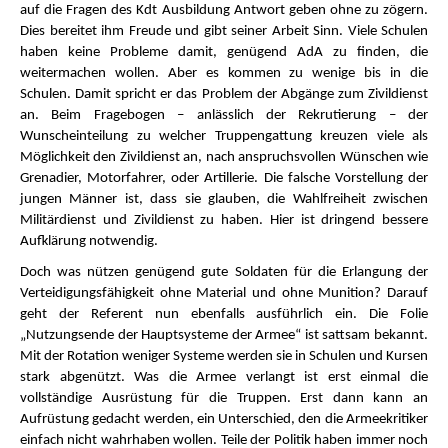
auf die Fragen des Kdt Ausbildung Antwort geben ohne zu zögern.
Dies bereitet ihm Freude und gibt seiner Arbeit Sinn. Viele Schulen
haben keine Probleme damit, genügend AdA zu finden, die
weitermachen wollen. Aber es kommen zu wenige bis in die
Schulen. Damit spricht er das Problem der Abgänge zum Zivildienst
an. Beim Fragebogen – anlässlich der Rekrutierung – der
Wunscheinteilung zu welcher Truppengattung kreuzen viele als
Möglichkeit den Zivildienst an, nach anspruchsvollen Wünschen wie
Grenadier, Motorfahrer, oder Artillerie. Die falsche Vorstellung der
jungen Männer ist, dass sie glauben, die Wahlfreiheit zwischen
Militärdienst und Zivildienst zu haben. Hier ist dringend bessere
Aufklärung notwendig.
Doch was nützen genügend gute Soldaten für die Erlangung der
Verteidigungsfähigkeit ohne Material und ohne Munition? Darauf
geht der Referent nun ebenfalls ausführlich ein. Die Folie
„Nutzungsende der Hauptsysteme der Armee“ ist sattsam bekannt.
Mit der Rotation weniger Systeme werden sie in Schulen und Kursen
stark abgenützt. Was die Armee verlangt ist erst einmal die
vollständige Ausrüstung für die Truppen. Erst dann kann an
Aufrüstung gedacht werden, ein Unterschied, den die Armeekritiker
einfach nicht wahrhaben wollen. Teile der Politik haben immer noch