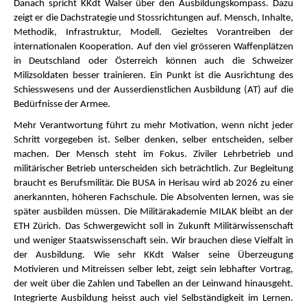
Danach spricht KKdt Walser über den Ausbildungskompass. Dazu
zeigt er die Dachstrategie und Stossrichtungen auf. Mensch, Inhalte,
Methodik, Infrastruktur, Modell. Gezieltes Vorantreiben der
internationalen Kooperation. Auf den viel grösseren Waffenplätzen
in Deutschland oder Österreich können auch die Schweizer
Milizsoldaten besser trainieren. Ein Punkt ist die Ausrichtung des
Schiesswesens und der Ausserdienstlichen Ausbildung (AT) auf die
Bedürfnisse der Armee.
Mehr Verantwortung führt zu mehr Motivation, wenn nicht jeder
Schritt vorgegeben ist. Selber denken, selber entscheiden, selber
machen. Der Mensch steht im Fokus. Ziviler Lehrbetrieb und
militärischer Betrieb unterscheiden sich beträchtlich. Zur Begleitung
braucht es Berufsmilitär. Die BUSA in Herisau wird ab 2026 zu einer
anerkannten, höheren Fachschule. Die Absolventen lernen, was sie
später ausbilden müssen. Die Militärakademie MILAK bleibt an der
ETH Zürich. Das Schwergewicht soll in Zukunft Militärwissenschaft
und weniger Staatswissenschaft sein. Wir brauchen diese Vielfalt in
der Ausbildung. Wie sehr KKdt Walser seine Überzeugung
Motivieren und Mitreissen selber lebt, zeigt sein lebhafter Vortrag,
der weit über die Zahlen und Tabellen an der Leinwand hinausgeht.
Integrierte Ausbildung heisst auch viel Selbständigkeit im Lernen.