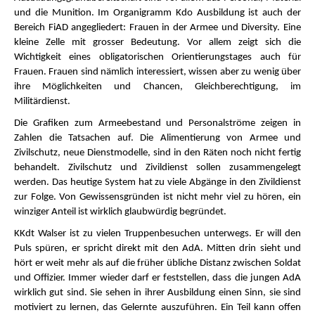
und die Munition. Im Organigramm Kdo Ausbildung ist auch der
Bereich FiAD angegliedert: Frauen in der Armee und Diversity. Eine
kleine Zelle mit grosser Bedeutung. Vor allem zeigt sich die
Wichtigkeit eines obligatorischen Orientierungstages auch für
Frauen. Frauen sind nämlich interessiert, wissen aber zu wenig über
ihre Möglichkeiten und Chancen, Gleichberechtigung, im
Militärdienst.
Die Grafiken zum Armeebestand und Personalströme zeigen in
Zahlen die Tatsachen auf. Die Alimentierung von Armee und
Zivilschutz, neue Dienstmodelle, sind in den Räten noch nicht fertig
behandelt. Zivilschutz und Zivildienst sollen zusammengelegt
werden. Das heutige System hat zu viele Abgänge in den Zivildienst
zur Folge. Von Gewissensgründen ist nicht mehr viel zu hören, ein
winziger Anteil ist wirklich glaubwürdig begründet.
KKdt Walser ist zu vielen Truppenbesuchen unterwegs. Er will den
Puls spüren, er spricht direkt mit den AdA. Mitten drin sieht und
hört er weit mehr als auf die früher übliche Distanz zwischen Soldat
und Offizier. Immer wieder darf er feststellen, dass die jungen AdA
wirklich gut sind. Sie sehen in ihrer Ausbildung einen Sinn, sie sind
motiviert zu lernen, das Gelernte auszuführen. Ein Teil kann offen