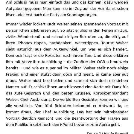
Am Schluss muss man einfach das und das können, dazu werden
Aufgaben gegeben. Man kann sie im Zug auf der Heimfahrt schon
lösen oder erst nach der Party am Sonntagmorgen.
Immer wieder lockert KKdt Walser seinen spannenden Vortrag mit
persönlichen Erlebnissen auf. So sitzt er also in den Ferien im Zug,
ziviles Wandertenü, und schaut einigen Rekruten zu, die eifrig auf
ihren iPhones tippen, nachdenken, weitertippen. Tourist Walser
sieht natürlich aus dem Augenwinkel, um was es sich handelt.
Dennoch fragt er die Rekruten nach ihrem Tun. Und diese erklären
ihm mit Verve ihre Ausbildung – die Zuhörer der OGB schmunzeln
bereits – und wie es super sei im Militär. Walser stellt noch einige
Fragen, und einer stutzt dann doch und meint, er käme aber gut
draus. Walser nickt bescheiden und schreibt sich doch die sieben
Namen auf. Er schickt ihnen anschliessend eine Karte mit Dank für
das gute Gespräch und den besten Grüssen, Korpskommandant
Walser, Chef Ausbildung. Die verblüfften Gesichter können wir uns
alle vorstellen. Von fünf Rekruten bekommt er Antwort. Ja, er
kommt draus, der Chef Ausbildung. Das hat sein mitreissender
Vortrag deutlich gemacht und die Beantwortung der Fragen aus
dem Publikum setzt noch den i-Punkt bevor es zum Apéro geht.