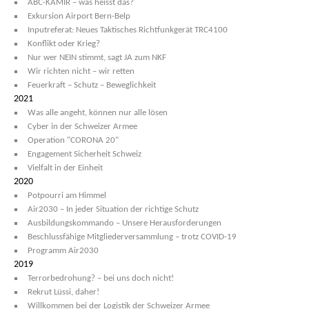
ABC-KAMIR – was heisst das?
Exkursion Airport Bern-Belp
Inputreferat: Neues Taktisches Richtfunkgerät TRC4100
Konflikt oder Krieg?
Nur wer NEIN stimmt, sagt JA zum NKF
Wir richten nicht – wir retten
Feuerkraft – Schutz – Beweglichkeit
2021
Was alle angeht, können nur alle lösen
Cyber in der Schweizer Armee
Operation "CORONA 20"
Engagement Sicherheit Schweiz
Vielfalt in der Einheit
2020
Potpourri am Himmel
Air2030 – In jeder Situation der richtige Schutz
Ausbildungskommando – Unsere Herausforderungen
Beschlussfähige Mitgliederversammlung – trotz COVID-19
Programm Air2030
2019
Terrorbedrohung? – bei uns doch nicht!
Rekrut Lüssi, daher!
Willkommen bei der Logistik der Schweizer Armee